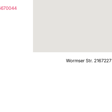
 6670044
Wormser Str. 21
67227